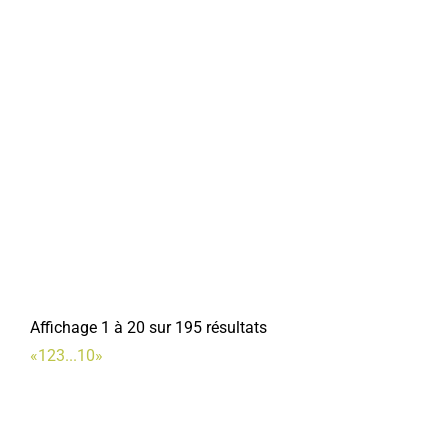
Affichage 1 à 20 sur 195 résultats
«
1
2
3
...
10
»