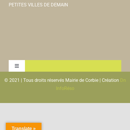
PETITES VILLES DE DEMAIN
Toggle
Navigation
© 2021 | Tous droits réservés Mairie de Corbie | Création
Dn
MENTIONS LEGALES & RGPD
InfoRéso
PLAN DU SITE
FLUX RSS
Translate »