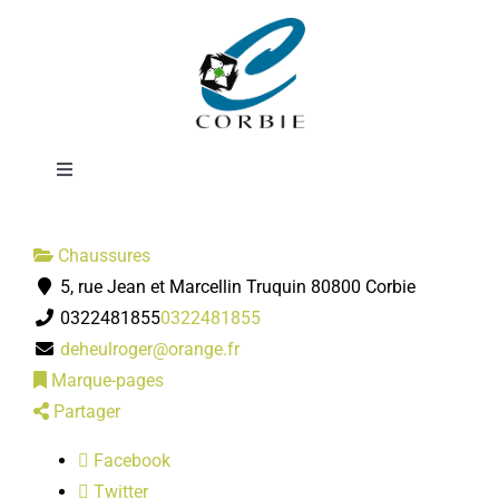
Passer
Chaussures
au
contenu
DEHEUL
Toggle
Navigation
Mairie
Chaussures
5, rue Jean et Marcellin Truquin 80800 Corbie
DÉMARCHES ADMINISTRATIVES
0322481855
0322481855
deheulroger@orange.fr
SERVICES MUNICIPAUX
Marque-pages
Partager
PRATIQUE
Facebook
Twitter