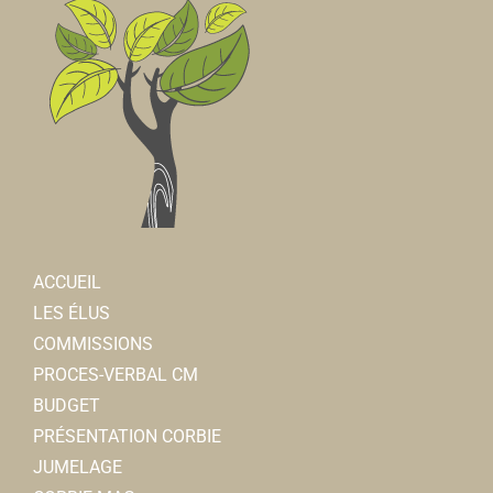
ACCUEIL
LES ÉLUS
COMMISSIONS
PROCES-VERBAL CM
BUDGET
PRÉSENTATION CORBIE
JUMELAGE