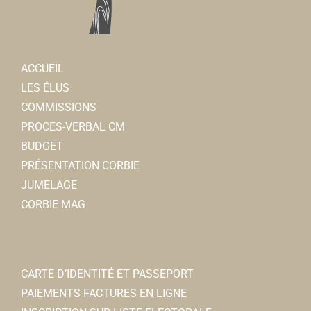
Adeline LECHEMIA-SENCE
Ostopathe
cabinet médical 3, rue Jean Moulin 80800 Corbie
ACCUEIL
0.08 km
LES ÉLUS
0660813759
0660813759
COMMISSIONS
PROCES-VERBAL CM
BUDGET
PRÉSENTATION CORBIE
JUMELAGE
CORBIE MAG
Shop'in Corbie
CARTE D’IDENTITÉ ET PASSEPORT
Associations Diverses
PAIEMENTS FACTURES EN LIGNE
28/30, place de la République 80800 Corbie
0.1 km