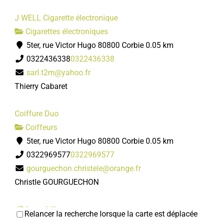
J WELL Cigarette électronique
Cigarettes électroniques
5ter, rue Victor Hugo 80800 Corbie
0.05 km
0322436338
0322436338
sarl.t2m@yahoo.fr
Thierry Cabaret
Coiffure Duo
Coiffeurs
5ter, rue Victor Hugo 80800 Corbie
0.05 km
0322969577
0322969577
gourguechon.christele@orange.fr
Christle GOURGUECHON
JB Immobilier
Relancer la recherche lorsque la carte est déplacée