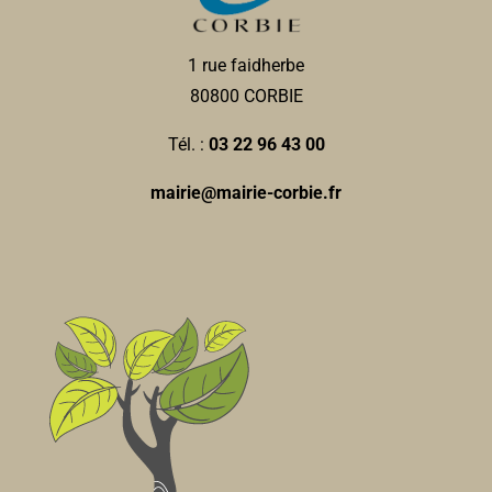
0322485410
0322485410
Dr POMMELET- PIEL
1 rue faidherbe
Médecins généralistes
80800 CORBIE
3, avenue Jean Moulin 80800 Corbie
0.08 km
Tél. :
03 22 96 43 00
0322968255
0322968255
mairie@mairie-corbie.fr
Malory BRIFFARD-
Psychologues
3, rue Jean Moulin 80800 Corbie
0.08 km
0614196385
0614196385
Claire DUBOIS-
Psychomotricienne
3, rue Jean Moulin 80800 Corbie
0.08 km
0695792171
0695792171