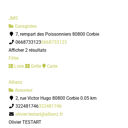
JMS
Garagistes
7, rempart des Poissonniers 80800 Corbie
0668733123
0668733123
Afficher 2 résultats
Filtre
Liste
Grille
Carte
Allianz
Assureur
2, rue Victor Hugo 80800 Corbie
0.05 km
322481746
322481746
olivier.testart@allianz.fr
Olivier TESTART