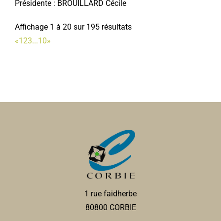
Présidente : BROUILLARD Cécile
Affichage 1 à 20 sur 195 résultats
«
1
2
3
...
10
»
1 rue faidherbe
80800 CORBIE