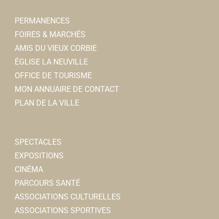
https://associnedocks.wordpress.com/
PERMANENCES
Présidente : Françoise IRJUD
FOIRES & MARCHÉS
AMIS DU VIEUX CORBIE
Clé de Somme
ÉGLISE LA NEUVILLE
Associations Culturelles
OFFICE DE TOURISME
28/30, place de la République 80800 Corbie
0.1 km
MON ANNUAIRE DE CONTACT
06 15 16 26 53
06 15 16 26 53
PLAN DE LA VILLE
Noelle DRANSART
SPECTACLES
EXPOSITIONS
CINÉMA
PARCOURS SANTÉ
Compagnie Les Petites Madames
ASSOCIATIONS CULTURELLES
Associations Culturelles
ASSOCIATIONS SPORTIVES