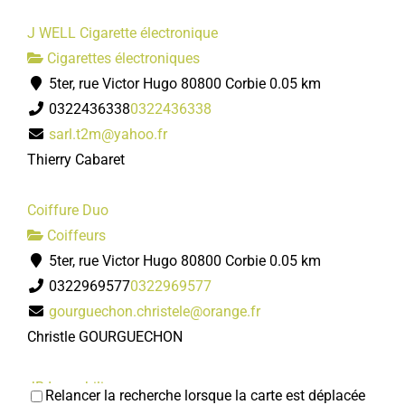
J WELL Cigarette électronique
Cigarettes électroniques
5ter, rue Victor Hugo 80800 Corbie
0.05 km
0322436338
0322436338
sarl.t2m@yahoo.fr
Thierry Cabaret
Coiffure Duo
Coiffeurs
5ter, rue Victor Hugo 80800 Corbie
0.05 km
0322969577
0322969577
gourguechon.christele@orange.fr
Christle GOURGUECHON
JB Immobilier
Relancer la recherche lorsque la carte est déplacée