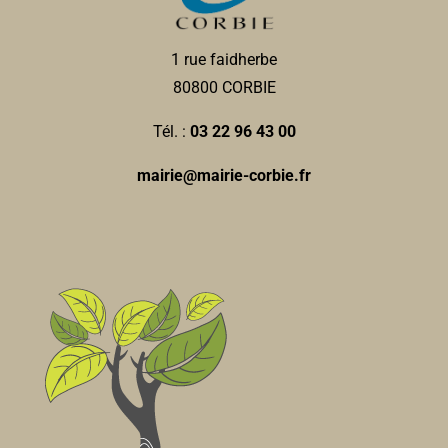
0322485410
0322485410
Dr POMMELET- PIEL
1 rue faidherbe
Médecins généralistes
80800 CORBIE
3, avenue Jean Moulin 80800 Corbie
0.08 km
Tél. :
03 22 96 43 00
0322968255
0322968255
mairie@mairie-corbie.fr
Malory BRIFFARD-
Psychologues
3, rue Jean Moulin 80800 Corbie
0.08 km
0614196385
0614196385
Claire DUBOIS-
Psychomotricienne
3, rue Jean Moulin 80800 Corbie
0.08 km
0695792171
0695792171