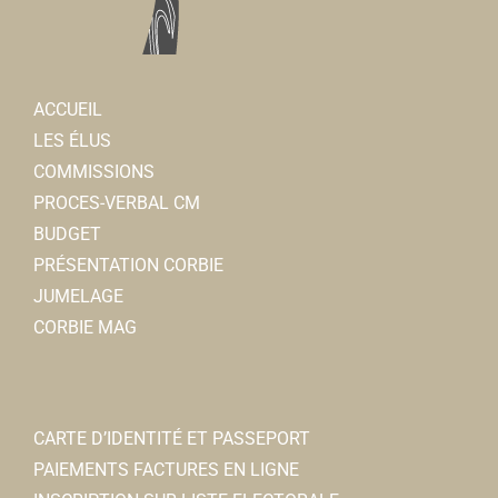
Adeline LECHEMIA-SENCE
Ostopathe
cabinet médical 3, rue Jean Moulin 80800 Corbie
ACCUEIL
0.08 km
LES ÉLUS
0660813759
0660813759
COMMISSIONS
PROCES-VERBAL CM
BUDGET
PRÉSENTATION CORBIE
JUMELAGE
CORBIE MAG
Shop'in Corbie
CARTE D’IDENTITÉ ET PASSEPORT
Associations Diverses
PAIEMENTS FACTURES EN LIGNE
28/30, place de la République 80800 Corbie
0.1 km