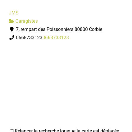
JMS
Garagistes
7, rempart des Poissonniers 80800 Corbie
0668733123
0668733123
Relancer la recherche lorsque la carte est déplacée