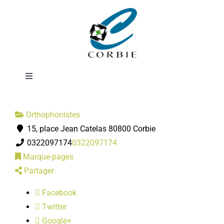
Passer
Cline
au
contenu
CACHELIEVRE-
Toggle
Navigation
Mairie
Orthophonistes
15, place Jean Catelas 80800 Corbie
DÉMARCHES ADMINISTRATIVES
0322097174
0322097174
Marque-pages
SERVICES MUNICIPAUX
Partager
Facebook
PRATIQUE
Twitter
Google+