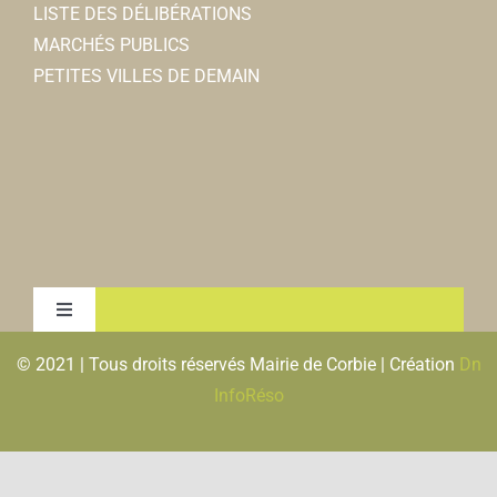
LISTE DES DÉLIBÉRATIONS
MARCHÉS PUBLICS
PETITES VILLES DE DEMAIN
Toggle
Navigation
© 2021 | Tous droits réservés Mairie de Corbie | Création
Dn
MENTIONS LEGALES & RGPD
InfoRéso
PLAN DU SITE