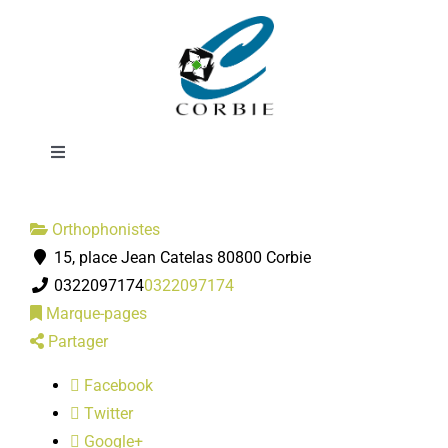
Passer
Cline
au
contenu
CACHELIEVRE-
Toggle
Navigation
Mairie
Orthophonistes
15, place Jean Catelas 80800 Corbie
DÉMARCHES ADMINISTRATIVES
0322097174
0322097174
Marque-pages
SERVICES MUNICIPAUX
Partager
Facebook
PRATIQUE
Twitter
Google+