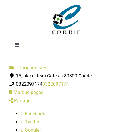
Passer
Cline
au
contenu
CACHELIEVRE-
Toggle
Navigation
Mairie
Orthophonistes
15, place Jean Catelas 80800 Corbie
DÉMARCHES ADMINISTRATIVES
0322097174
0322097174
Marque-pages
SERVICES MUNICIPAUX
Partager
Facebook
PRATIQUE
Twitter
Google+