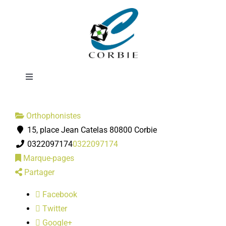
Passer
Cline
au
contenu
CACHELIEVRE-
Toggle
Navigation
Mairie
Orthophonistes
15, place Jean Catelas 80800 Corbie
DÉMARCHES ADMINISTRATIVES
0322097174
0322097174
Marque-pages
SERVICES MUNICIPAUX
Partager
Facebook
PRATIQUE
Twitter
Google+