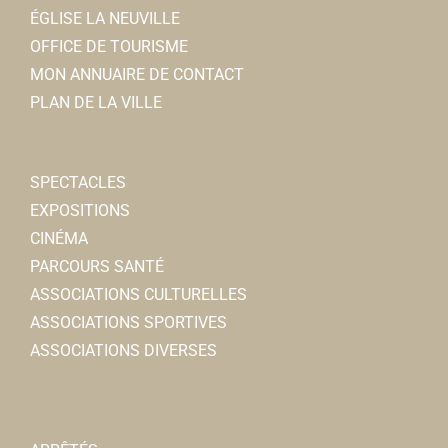
Jeremy.DHUVETTERE@ca-briepicardie.fr
ÉGLISE LA NEUVILLE
Jeremy D’HUVETTERE
OFFICE DE TOURISME
MON ANNUAIRE DE CONTACT
Adeline LECHEMIA-SENCE
PLAN DE LA VILLE
Ostopathe
cabinet médical 3, rue Jean Moulin 80800 Corbie
SPECTACLES
0.1 km
EXPOSITIONS
0660813759
0660813759
CINÉMA
PARCOURS SANTÉ
J WELL Cigarette électronique
ASSOCIATIONS CULTURELLES
Cigarettes électroniques
ASSOCIATIONS SPORTIVES
5ter, rue Victor Hugo 80800 Corbie
0.1 km
ASSOCIATIONS DIVERSES
0322436338
0322436338
sarl.t2m@yahoo.fr
Thierry Cabaret