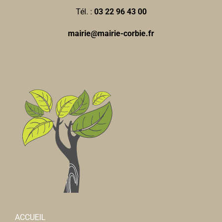
Tél. :
03 22 96 43 00
Jessica MICHALCZYK-
mairie@mairie-corbie.fr
Orthophonistes
18, rue Jean et Marcellin Truquin 80800 Corbie
0.07
km
0322444912
0322444912
Pharmacie POINTIN-
Pharmacie
12, rue Jean et Marcellin Truquin 80800 Corbie
0.07
km
0322969565
0322969565
mouna.pointin@free.fr
ACCUEIL