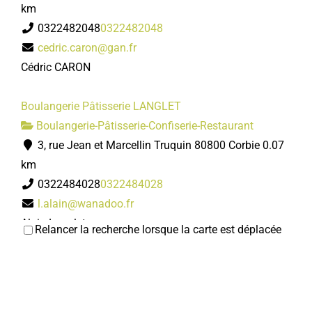
km
0322482048
0322482048
cedric.caron@gan.fr
Cédric CARON
Boulangerie Pâtisserie LANGLET
Boulangerie-Pâtisserie-Confiserie-Restaurant
3, rue Jean et Marcellin Truquin 80800 Corbie
0.07
km
0322484028
0322484028
l.alain@wanadoo.fr
Alain Langlet
Relancer la recherche lorsque la carte est déplacée
La cave Mi-Malt Mi-Raisin
Caviste
18, rue Jean et Marcellin Truquin 80800 Corbie
0.07