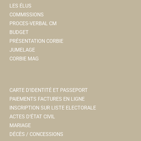
LES ÉLUS
COMMISSIONS
PROCES-VERBAL CM
BUDGET
aACc - Association des Amis de ste Colette et de
PRÉSENTATION CORBIE
l'abbaye de Corbie
JUMELAGE
Associations Diverses
CORBIE MAG
15 bis rue Faidherbe 80800 Corbie
0.09 km
06 20 49 68 33
06 20 49 68 33
president@saintecolettedecorbie.fr
CARTE D’IDENTITÉ ET PASSEPORT
https://saintecolettedecorbie.wordpress.com/
PAIEMENTS FACTURES EN LIGNE
Sophie OLIVE
INSCRIPTION SUR LISTE ELECTORALE
ACTES D’ÉTAT CIVIL
Dr POMMELET- PIEL
MARIAGE
Médecins généralistes
DÉCÈS / CONCESSIONS
3, avenue Jean Moulin 80800 Corbie
0.1 km