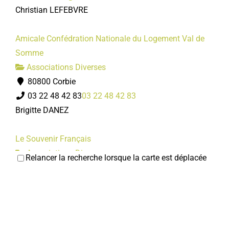
Christian LEFEBVRE
Amicale Confédration Nationale du Logement Val de
Somme
Associations Diverses
80800 Corbie
03 22 48 42 83
03 22 48 42 83
Brigitte DANEZ
Le Souvenir Français
Associations Diverses
Relancer la recherche lorsque la carte est déplacée
80800 Corbie
03 22 48 42 83
03 22 48 42 83
http://lesouvenirfrancais-comitedecorbie.over-b...
Francis DANEZ