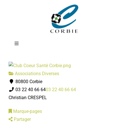
Passer
Club coeur et
au
contenu
santé
Toggle
Navigation
Mairie
Associations Diverses
DÉMARCHES ADMINISTRATIVES
80800 Corbie
03 22 40 66 64
03 22 40 66 64
SERVICES MUNICIPAUX
Christian CRESPEL
Marque-pages
PRATIQUE
Partager