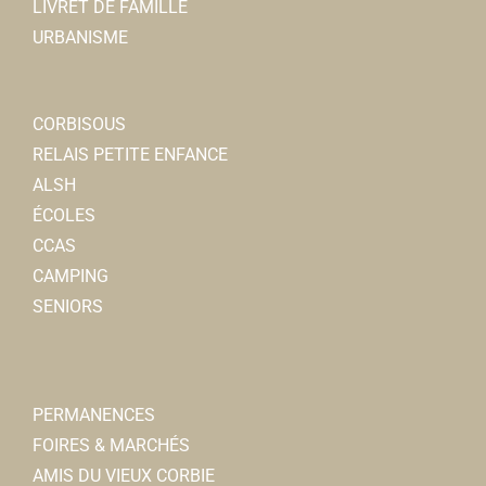
LIVRET DE FAMILLE
0322968255
0322968255
URBANISME
Malory BRIFFARD-
Psychologues
CORBISOUS
3, rue Jean Moulin 80800 Corbie
0.1 km
RELAIS PETITE ENFANCE
0614196385
0614196385
ALSH
ÉCOLES
Claire DUBOIS-
CCAS
Psychomotricienne
CAMPING
3, rue Jean Moulin 80800 Corbie
0.1 km
SENIORS
0695792171
0695792171
Crédit Agricole Brie Picardie
Banques
PERMANENCES
5, rue Charles de Gaulle 80800 Corbie
0.1 km
FOIRES & MARCHÉS
0322963703
0322963703
AMIS DU VIEUX CORBIE