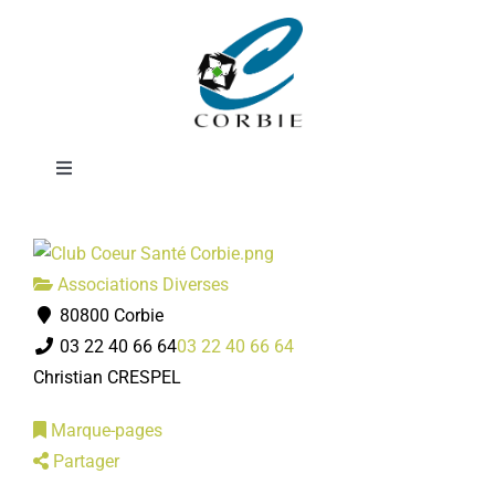
Passer
Club coeur et
au
contenu
santé
Toggle
Navigation
Mairie
Associations Diverses
DÉMARCHES ADMINISTRATIVES
80800 Corbie
03 22 40 66 64
03 22 40 66 64
SERVICES MUNICIPAUX
Christian CRESPEL
Marque-pages
PRATIQUE
Partager