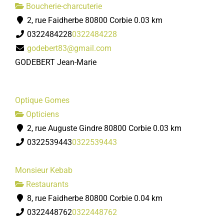
Boucherie-charcuterie
2, rue Faidherbe 80800 Corbie
0.03 km
0322484228
0322484228
godebert83@gmail.com
GODEBERT Jean-Marie
Optique Gomes
Opticiens
2, rue Auguste Gindre 80800 Corbie
0.03 km
0322539443
0322539443
Monsieur Kebab
Restaurants
8, rue Faidherbe 80800 Corbie
0.04 km
0322448762
0322448762