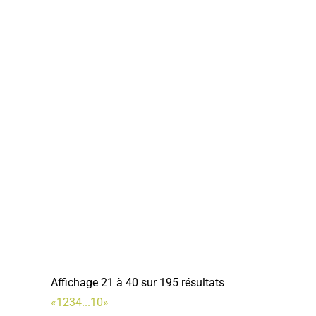
Affichage 21 à 40 sur 195 résultats
«
1
2
3
4
...
10
»