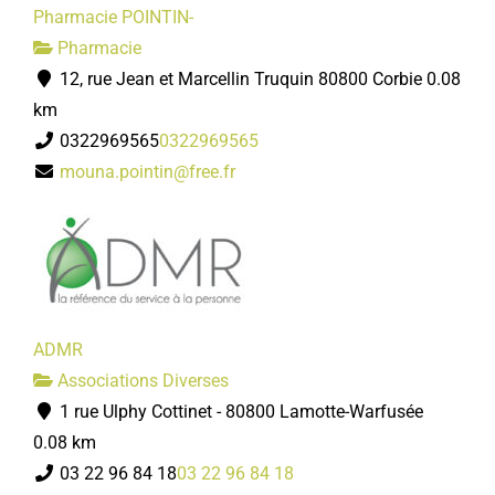
Pharmacie POINTIN-
Pharmacie
12, rue Jean et Marcellin Truquin 80800 Corbie
0.08
km
0322969565
0322969565
mouna.pointin@free.fr
ADMR
Associations Diverses
1 rue Ulphy Cottinet - 80800 Lamotte-Warfusée
0.08 km
03 22 96 84 18
03 22 96 84 18