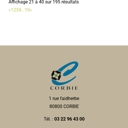
Affichage 21 à 40 sur 195 résultats
«
1
2
3
4
...
10
»
1 rue faidherbe
80800 CORBIE
Tél. :
03 22 96 43 00