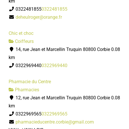
km
0322481855
0322481855
deheulroger@orange.fr
Chic et choc
Coiffeurs
14, rue Jean et Marcellin Truquin 80800 Corbie
0.08
km
0322969440
0322969440
Pharmacie du Centre
Pharmacies
12, rue Jean et Marcellin Truquin 80800 Corbie
0.08
km
0322969565
0322969565
pharmacieducentre.corbie@gmail.com