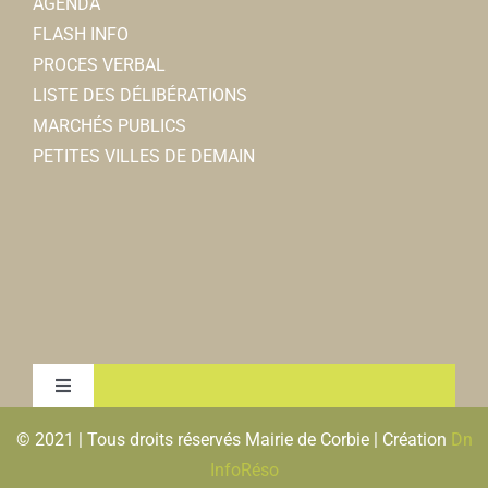
AGENDA
FLASH INFO
PROCES VERBAL
LISTE DES DÉLIBÉRATIONS
MARCHÉS PUBLICS
PETITES VILLES DE DEMAIN
Toggle
Navigation
© 2021 | Tous droits réservés Mairie de Corbie | Création
Dn
MENTIONS LEGALES & RGPD
InfoRéso