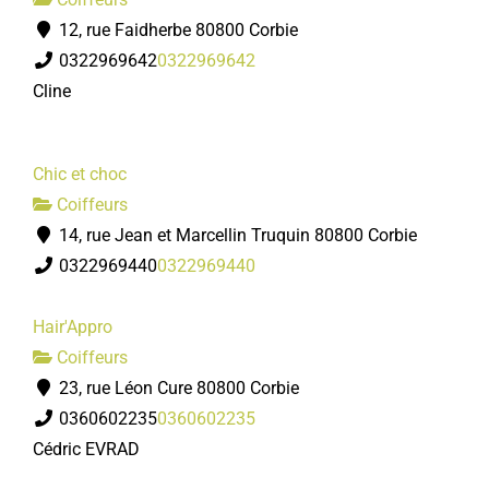
12, rue Faidherbe 80800 Corbie
0322969642
0322969642
Cline
Chic et choc
Coiffeurs
14, rue Jean et Marcellin Truquin 80800 Corbie
0322969440
0322969440
Hair'Appro
Coiffeurs
23, rue Léon Cure 80800 Corbie
0360602235
0360602235
Cédric EVRAD