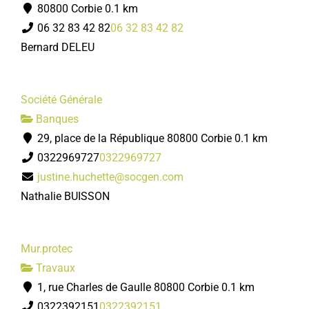
80800 Corbie
0.1 km
06 32 83 42 82
06 32 83 42 82
Bernard DELEU
Société Générale
Banques
29, place de la République 80800 Corbie
0.1 km
0322969727
0322969727
justine.huchette@socgen.com
Nathalie BUISSON
Mur.protec
Travaux
1, rue Charles de Gaulle 80800 Corbie
0.1 km
0322392151
0322392151