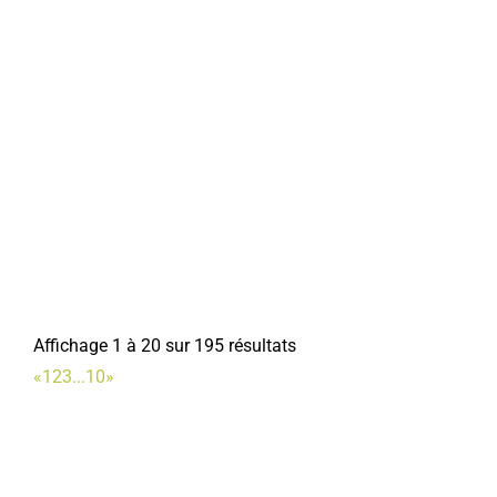
Affichage 1 à 20 sur 195 résultats
«
1
2
3
...
10
»