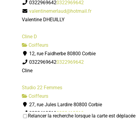
0322969642
0322969642
valentinemerlaud@hotmail.fr
Valentine DHEUILLY
Cline D
Coiffeurs
12, rue Faidherbe 80800 Corbie
0322969642
0322969642
Cline
Studio 22 Femmes
Coiffeurs
27, rue Jules Lardire 80800 Corbie
0322412519
0322412519
Relancer la recherche lorsque la carte est déplacée
Studio 22 Hommes