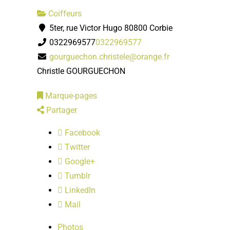
Coiffeurs
5ter, rue Victor Hugo 80800 Corbie
0322969577
0322969577
gourguechon.christele@orange.fr
Christle GOURGUECHON
Marque-pages
Partager
Facebook
Twitter
Google+
Tumblr
LinkedIn
Mail
Photos