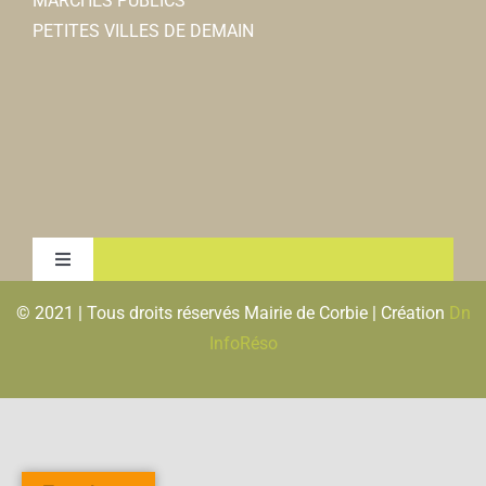
MARCHÉS PUBLICS
PETITES VILLES DE DEMAIN
Toggle
Navigation
© 2021 | Tous droits réservés Mairie de Corbie | Création
Dn
MENTIONS LEGALES & RGPD
InfoRéso
PLAN DU SITE
FLUX RSS