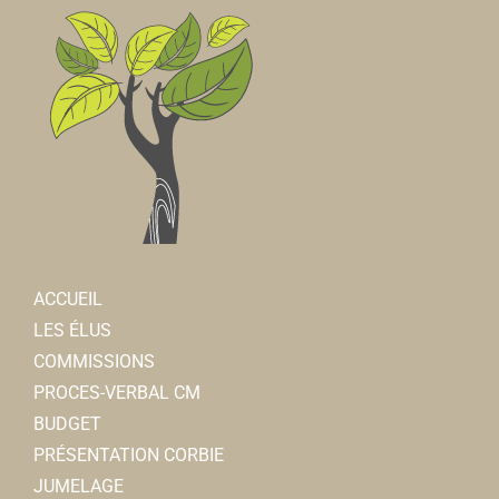
ACCUEIL
LES ÉLUS
COMMISSIONS
PROCES-VERBAL CM
BUDGET
PRÉSENTATION CORBIE
JUMELAGE