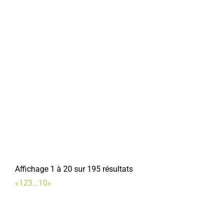
Affichage 1 à 20 sur 195 résultats
«
1
2
3
...
10
»