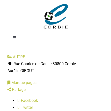
Passer
Commerce
au
contenu
Ephémère
Toggle
Navigation
Mairie
AUTRE
Rue Charles de Gaulle 80800 Corbie
DÉMARCHES ADMINISTRATIVES
Aurélie GIBOUT
Marque-pages
SERVICES MUNICIPAUX
Partager
PRATIQUE
Facebook
Twitter