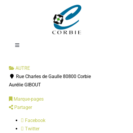
Passer
Commerce
au
contenu
Ephémère
Toggle
Navigation
Mairie
AUTRE
Rue Charles de Gaulle 80800 Corbie
DÉMARCHES ADMINISTRATIVES
Aurélie GIBOUT
Marque-pages
SERVICES MUNICIPAUX
Partager
PRATIQUE
Facebook
Twitter