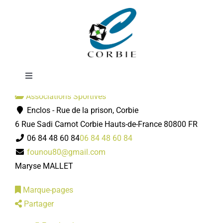
Passer
Corbie Pétanque
au
contenu
Toggle
Navigation
Associations Sportives
Mairie
Enclos - Rue de la prison, Corbie
6 Rue Sadi Carnot
Corbie
Hauts-de-France
80800
FR
DÉMARCHES ADMINISTRATIVES
06 84 48 60 84
06 84 48 60 84
founou80@gmail.com
Maryse MALLET
SERVICES MUNICIPAUX
Marque-pages
PRATIQUE
Partager