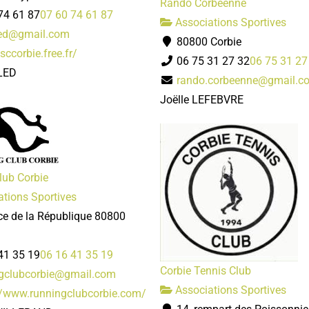
Rando Corbéenne
74 61 87
07 60 74 61 87
Associations Sportives
led@gmail.com
80800 Corbie
jsccorbie.free.fr/
06 75 31 27 32
06 75 31 27
LED
rando.corbeenne@gmail.c
Joëlle LEFEBVRE
lub Corbie
tions Sportives
ce de la République 80800
41 35 19
06 16 41 35 19
Corbie Tennis Club
gclubcorbie@gmail.com
Associations Sportives
//www.runningclubcorbie.com/