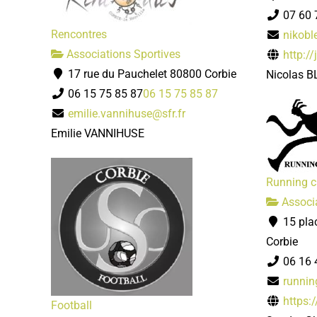
07 60 
Rencontres
nikob
Associations Sportives
http://
17 rue du Pauchelet 80800 Corbie
Nicolas B
06 15 75 85 87
06 15 75 85 87
emilie.vannihuse@sfr.fr
Emilie VANNIHUSE
Running c
Associa
15 pla
Corbie
06 16 
runnin
https:
Football