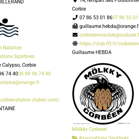
14, rempart des Poissonni
UILLERAND
Corbie
07 86 53 01 86
07 86 53 01
guillaume.hebda@orange.f
corbietennisclub@outlook.f
https://club.fft.fr/corbiete
e Natation
Guillaume HEBDA
tions Sportives
 Calypso, Corbie
96 74 40
06 98 96 74 40
ontaine@orange.fr
scorbienatation.clubeo.com/
NTAINE
Mölkky Corbéen
Associations Sportives