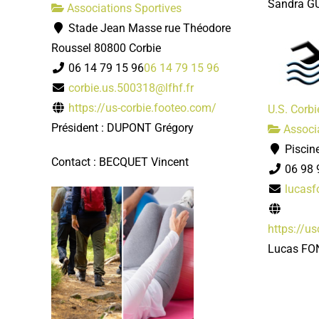
Sandra G
Associations Sportives
Stade Jean Masse rue Théodore
Roussel 80800 Corbie
06 14 79 15 96
06 14 79 15 96
corbie.us.500318@lfhf.fr
https://us-corbie.footeo.com/
U.S. Corbi
Président : DUPONT Grégory
Associa
Piscine
Contact : BECQUET Vincent
06 98 
lucasf
https://u
Lucas FO