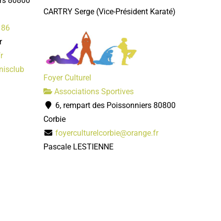
ers 80800
CARTRY Serge
(Vice-Président Karaté)
 86
r
r
nnisclub
Foyer Culturel
Associations Sportives
6, rempart des Poissonniers 80800
Corbie
foyerculturelcorbie@orange.fr
Pascale LESTIENNE