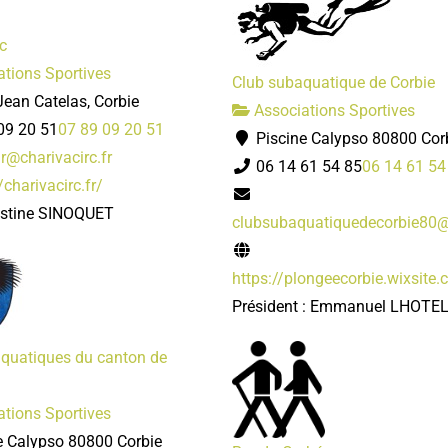
c
tions Sportives
Club subaquatique de Corbie
ean Catelas, Corbie
Associations Sportives
09 20 51
07 89 09 20 51
Piscine Calypso 80800 Cor
r@charivacirc.fr
06 14 61 54 85
06 14 61 54
/charivacirc.fr/
istine SINOQUET
clubsubaquatiquedecorbie80
https://plongeecorbie.wixsite
Président : Emmanuel LHOTE
quatiques du canton de
tions Sportives
e Calypso 80800 Corbie