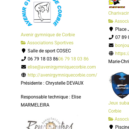
Charivacir
Associa
Place J
Avenir gymnique de Corbie
07 89 
Associations Sportives
bonjou
Salle de sport COSEC
https:/
06 79 18 03 86
06 79 18 03 86
Marie-Chr
elise@avenirgymniquecorbie.com
http://avenirgymniquecorbie.com/
Présidente : Chrystelle DEVAUX
Responsable technique : Elise
Jeux suba
MARMELEIRA
Corbie
Associa
Piscin