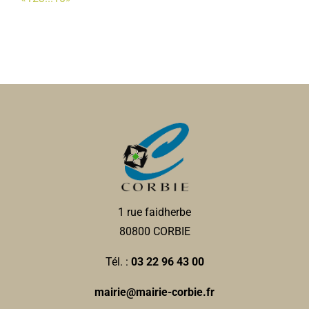
1 rue faidherbe
80800 CORBIE
Tél. :
03 22 96 43 00
mairie@mairie-corbie.fr