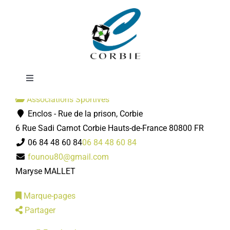
Passer
Corbie Pétanque
au
contenu
Toggle
Navigation
Associations Sportives
Mairie
Enclos - Rue de la prison, Corbie
6 Rue Sadi Carnot
Corbie
Hauts-de-France
80800
FR
DÉMARCHES ADMINISTRATIVES
06 84 48 60 84
06 84 48 60 84
founou80@gmail.com
Maryse MALLET
SERVICES MUNICIPAUX
Marque-pages
PRATIQUE
Partager