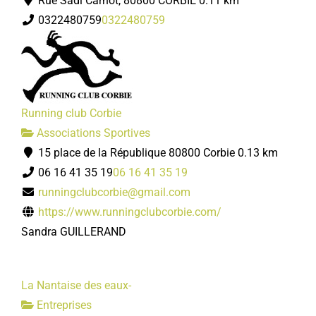
Rue Sadi Carnot, 80800 CORBIE
0.11 km
0322480759
0322480759
Running club Corbie
Associations Sportives
15 place de la République 80800 Corbie
0.13 km
06 16 41 35 19
06 16 41 35 19
runningclubcorbie@gmail.com
https://www.runningclubcorbie.com/
Sandra GUILLERAND
La Nantaise des eaux-
Entreprises