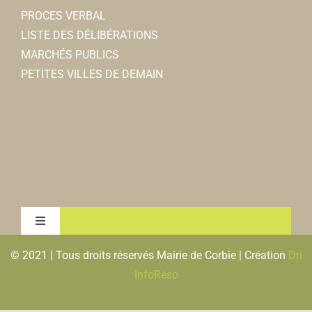
PROCES VERBAL
LISTE DES DÉLIBÉRATIONS
MARCHÉS PUBLICS
PETITES VILLES DE DEMAIN
Toggle
Navigation
© 2021 | Tous droits réservés Mairie de Corbie | Création
Dn
MENTIONS LEGALES & RGPD
InfoRéso
PLAN DU SITE