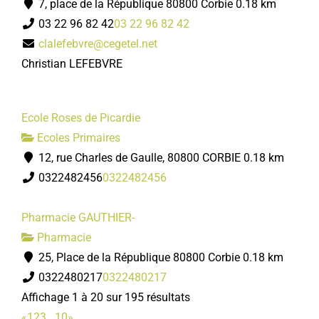
7, place de la République 80800 Corbie
0.18 km
03 22 96 82 42
03 22 96 82 42
clalefebvre@cegetel.net
Christian LEFEBVRE
Ecole Roses de Picardie
Ecoles Primaires
12, rue Charles de Gaulle, 80800 CORBIE
0.18 km
0322482456
0322482456
Pharmacie GAUTHIER-
Pharmacie
25, Place de la République 80800 Corbie
0.18 km
0322480217
0322480217
Affichage 1 à 20 sur 195 résultats
«
1
2
3
...
10
»