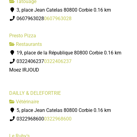
Tatouage
3, place Jean Catelas 80800 Corbie
0.16 km
0607963028
0607963028
Presto Pizza
Restaurants
19, place de la République 80800 Corbie
0.16 km
0322406237
0322406237
Moez IRJOUD
DAILLY & DELEFORTRIE
Vétérinaire
5, place Jean Catelas 80800 Corbie
0.16 km
0322968600
0322968600
Le Ruby's