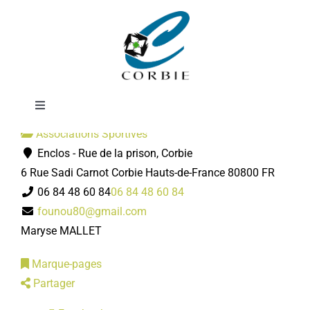
Passer
Corbie Pétanque
au
contenu
Toggle
Navigation
Associations Sportives
Mairie
Enclos - Rue de la prison, Corbie
6 Rue Sadi Carnot
Corbie
Hauts-de-France
80800
FR
DÉMARCHES ADMINISTRATIVES
06 84 48 60 84
06 84 48 60 84
founou80@gmail.com
Maryse MALLET
SERVICES MUNICIPAUX
Marque-pages
PRATIQUE
Partager