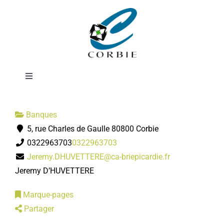
Passer
Crédit Agricole
au
contenu
Brie Picardie
Toggle
Navigation
Mairie
Banques
5, rue Charles de Gaulle 80800 Corbie
DÉMARCHES ADMINISTRATIVES
0322963703
0322963703
Jeremy.DHUVETTERE@ca-briepicardie.fr
SERVICES MUNICIPAUX
Jeremy D’HUVETTERE
Marque-pages
PRATIQUE
Partager