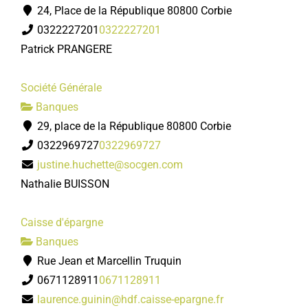
24, Place de la République 80800 Corbie
0322227201
0322227201
Patrick PRANGERE
Société Générale
Banques
29, place de la République 80800 Corbie
0322969727
0322969727
justine.huchette@socgen.com
Nathalie BUISSON
Caisse d'épargne
Banques
Rue Jean et Marcellin Truquin
0671128911
0671128911
laurence.guinin@hdf.caisse-epargne.fr