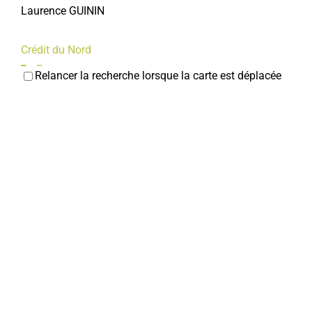
Laurence GUININ
Crédit du Nord
Banques
Relancer la recherche lorsque la carte est déplacée
22, rue Jean et Marcellin Truquin
christophe.paillard@cdn.fr
Christophe PAILLARD