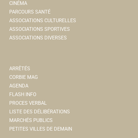
22, rue Jean et Marcellin Truquin
0.05 km
CINÉMA
christophe.paillard@cdn.fr
PARCOURS SANTÉ
Christophe PAILLARD
ASSOCIATIONS CULTURELLES
ASSOCIATIONS SPORTIVES
Le Jardin de Marie
ASSOCIATIONS DIVERSES
Fleuriste
6, rue Charles de Gaulle 80800 Corbie
0.05 km
0322480428
0322480428
ARRÊTÉS
mh.boulogne@orange.fr
CORBIE MAG
Marie BOULONGNE
AGENDA
FLASH INFO
Double Je
PROCES VERBAL
Coiffeurs
LISTE DES DÉLIBÉRATIONS
2, rue Charles de Gaulle 80800 Corbie
0.06 km
MARCHÉS PUBLICS
0322969642
0322969642
PETITES VILLES DE DEMAIN
valentinemerlaud@hotmail.fr