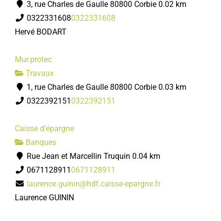
3, rue Charles de Gaulle 80800 Corbie
0.02 km
0322331608
0322331608
Hervé BODART
Mur.protec
Travaux
1, rue Charles de Gaulle 80800 Corbie
0.03 km
0322392151
0322392151
Caisse d'épargne
Banques
Rue Jean et Marcellin Truquin
0.04 km
0671128911
0671128911
laurence.guinin@hdf.caisse-epargne.fr
Laurence GUININ