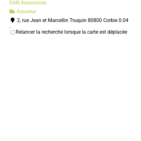
GAN Assurances
Assureur
2, rue Jean et Marcellin Truquin 80800 Corbie
0.04
km
Relancer la recherche lorsque la carte est déplacée
0322482048
0322482048
cedric.caron@gan.fr
Cédric CARON
Boulangerie Pâtisserie LANGLET
Boulangerie-Pâtisserie-Confiserie-Restaurant
3, rue Jean et Marcellin Truquin 80800 Corbie
0.04
km
0322484028
0322484028
l.alain@wanadoo.fr
Alain Langlet