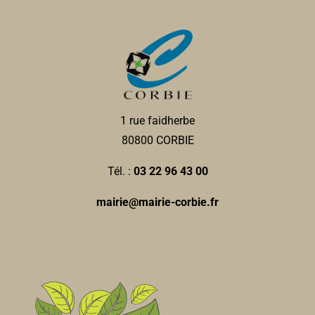
Coiffeurs
14, rue Jean et Marcellin Truquin 80800 Corbie
0.04
km
0322969440
0322969440
Pharmacie du Centre
1 rue faidherbe
Pharmacies
80800 CORBIE
12, rue Jean et Marcellin Truquin 80800 Corbie
0.04
km
Tél. :
03 22 96 43 00
0322969565
0322969565
mairie@mairie-corbie.fr
pharmacieducentre.corbie@gmail.com
VIAU et WALLOIS
La table d'Agathe
Restaurants
6, rue Jean et Marcellin Truquin 80800 Corbie
0.04