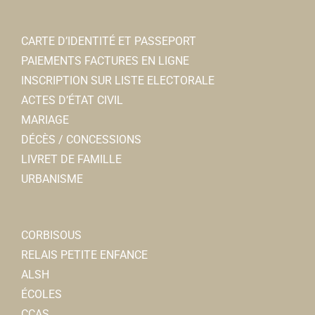
Le Nemrod
CARTE D’IDENTITÉ ET PASSEPORT
Bar
PAIEMENTS FACTURES EN LIGNE
4, rue Jean et Marcellin Truquin 80800 Corbie
0.04
INSCRIPTION SUR LISTE ELECTORALE
km
ACTES D’ÉTAT CIVIL
0322480052
0322480052
MARIAGE
DÉCÈS / CONCESSIONS
Diet Plus
LIVRET DE FAMILLE
AUTRE
URBANISME
2, rue Marcelin Truquin 80800 Corbie
0.04 km
0617665430
0617665430
corbie@dietplus.fr
CORBISOUS
Galle PALPIED
RELAIS PETITE ENFANCE
ALSH
L'Anzac Pub
ÉCOLES
Restaurants
CCAS