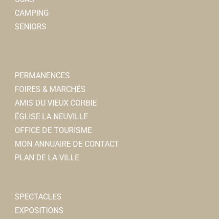
8, rue Charles de Gaulle 80800 Corbie
0.05 km
CAMPING
0322453154
0322453154
SENIORS
Nicolas MAUGNIE
Commerce Ephémère
AUTRE
PERMANENCES
Rue Charles de Gaulle 80800 Corbie
0.05 km
FOIRES & MARCHÉS
Aurélie GIBOUT
AMIS DU VIEUX CORBIE
ÉGLISE LA NEUVILLE
Ecole Roses de Picardie
OFFICE DE TOURISME
Ecoles Primaires
MON ANNUAIRE DE CONTACT
12, rue Charles de Gaulle, 80800 CORBIE
0.05 km
PLAN DE LA VILLE
0322482456
0322482456
Crédit du Nord
SPECTACLES
Banques
EXPOSITIONS