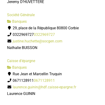
Jeremy D’HUVETTERE
Société Générale
Banques
29, place de la République 80800 Corbie
0322969727
0322969727
justine.huchette@socgen.com
Nathalie BUISSON
Caisse d'épargne
Banques
Rue Jean et Marcellin Truquin
0671128911
0671128911
laurence.guinin@hdf.caisse-epargne.fr
Laurence GUININ