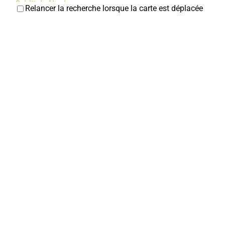
Crédit du Nord
Relancer la recherche lorsque la carte est déplacée
Banques
22, rue Jean et Marcellin Truquin
christophe.paillard@cdn.fr
Christophe PAILLARD