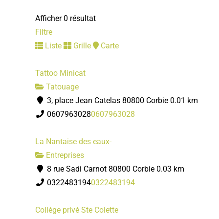
Afficher 0 résultat
Filtre
Liste
Grille
Carte
Tattoo Minicat
Tatouage
3, place Jean Catelas 80800 Corbie
0.01 km
0607963028
0607963028
La Nantaise des eaux-
Entreprises
8 rue Sadi Carnot 80800 Corbie
0.03 km
0322483194
0322483194
Collège privé Ste Colette