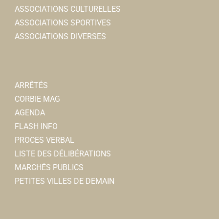
0322963636
0322963636
ASSOCIATIONS CULTURELLES
ASSOCIATIONS SPORTIVES
L'Anzac Pub
ASSOCIATIONS DIVERSES
Restaurants
8, rue Charles de Gaulle 80800 Corbie
0.13 km
0322453154
0322453154
Nicolas MAUGNIE
ARRÊTÉS
CORBIE MAG
AGENDA
FLASH INFO
PROCES VERBAL
LISTE DES DÉLIBÉRATIONS
MARCHÉS PUBLICS
PETITES VILLES DE DEMAIN