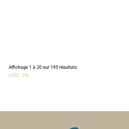
Handball club de Corbie
Associations Sportives
4 place Jean Catelas 80800 Corbie
0.05 km
06 77 81 65 59
06 77 81 65 59
com.secretariat.hbcc@gmail.com
https://handballclubcorbie.clubeo.com/
Président : Hennequin Jérémy
Affichage 1 à 20 sur 195 résultats
«
1
2
3
...
10
»