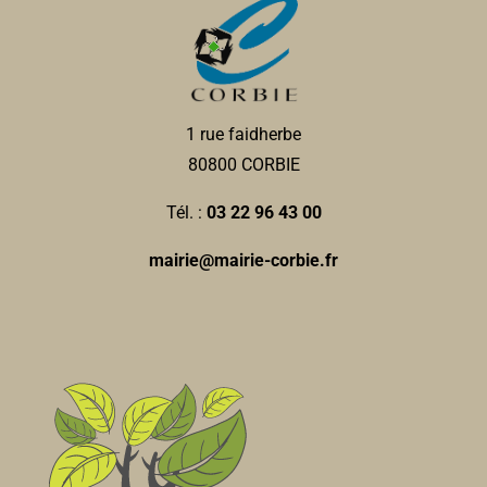
Les Restaurants du Coeur
Associations Diverses
4, place Jean Catelas 80800 Corbie
0.05 km
09 83 93 51 32
09 83 93 51 32
ad80.corbie@restosducoeur.org
1 rue faidherbe
Odile THUILLIER
80800 CORBIE
Tél. :
03 22 96 43 00
Cline CACHELIEVRE-
Orthophonistes
mairie@mairie-corbie.fr
15, place Jean Catelas 80800 Corbie
0.06 km
0322097174
0322097174
Direction de l'Action Educative, Jeunesse
Services municipaux
Place Jean Catelas 80800 Corbie
0.07 km
03 22 96 43 86
03 22 96 43 86