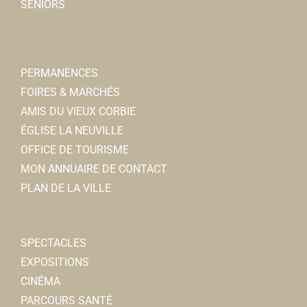
12, rue Charles de Gaulle, 80800 CORBIE
0.1 km
SENIORS
0322482456
0322482456
Ecole La Caroline
PERMANENCES
Ecoles Primaires
FOIRES & MARCHÉS
Rue Sadi Carnot, 80800 CORBIE
0.1 km
AMIS DU VIEUX CORBIE
0322480759
0322480759
ÉGLISE LA NEUVILLE
OFFICE DE TOURISME
Ecole Les Pierres Blanches
MON ANNUAIRE DE CONTACT
Ecoles Maternelles
PLAN DE LA VILLE
Rue de la Houssoye, 80800 CORBIE
0.11 km
0322481137
0322481137
SPECTACLES
Lycée privé Ste Colette
EXPOSITIONS
Lycées
CINÉMA
Rue de lEnclos, 80800 CORBIE
0.11 km
PARCOURS SANTÉ