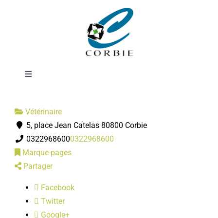
Passer
DAILLY &
au
contenu
DELEFORTRIE
Toggle
Navigation
Mairie
Vétérinaire
5, place Jean Catelas 80800 Corbie
DÉMARCHES ADMINISTRATIVES
0322968600
0322968600
Marque-pages
SERVICES MUNICIPAUX
Partager
Facebook
PRATIQUE
Twitter
Google+