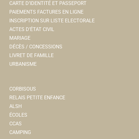
Cigarettes électroniques
CARTE D’IDENTITÉ ET PASSEPORT
10, place Jean Catelas 80800 Corbie
0.09 km
PAIEMENTS FACTURES EN LIGNE
0360245362
0360245362
INSCRIPTION SUR LISTE ELECTORALE
ACTES D’ÉTAT CIVIL
Ambulance et taxis Decroix Dubas-
MARIAGE
Ambulances
DÉCÈS / CONCESSIONS
17, rue du général de Gaulle 80800 Corbie
0.09 km
LIVRET DE FAMILLE
0322968500
0322968500
URBANISME
Commerce Ephémère
AUTRE
CORBISOUS
Rue Charles de Gaulle 80800 Corbie
0.09 km
RELAIS PETITE ENFANCE
Aurélie GIBOUT
ALSH
ÉCOLES
Ecole Roses de Picardie
CCAS
Ecoles Primaires
CAMPING