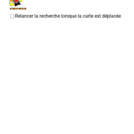
Charivacirc
Relancer la recherche lorsque la carte est déplacée
Associations Sportives
Place Jean Catelas, Corbie
0.04 km
07 89 09 20 51
07 89 09 20 51
bonjour@charivacirc.fr
https://charivacirc.fr/
Marie-Christine SINOQUET
Hôtel restaurant L'Abbatiale
Hôtel
Restaurant
9/11, Place Jean Catelas 80800 Corbie
0.05 km
0322484048
0322484048
Stephanie GALLO