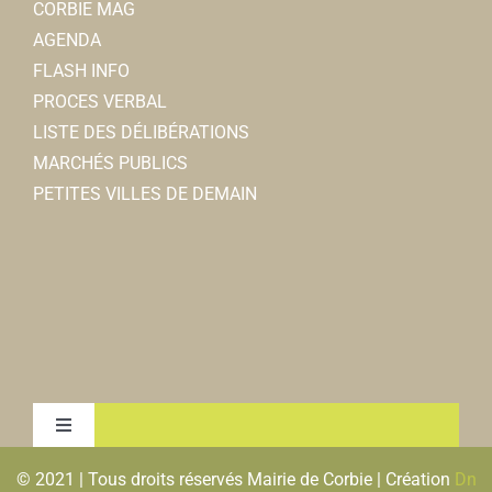
CORBIE MAG
AGENDA
FLASH INFO
PROCES VERBAL
LISTE DES DÉLIBÉRATIONS
MARCHÉS PUBLICS
PETITES VILLES DE DEMAIN
Toggle
Navigation
© 2021 | Tous droits réservés Mairie de Corbie | Création
Dn
MENTIONS LEGALES & RGPD