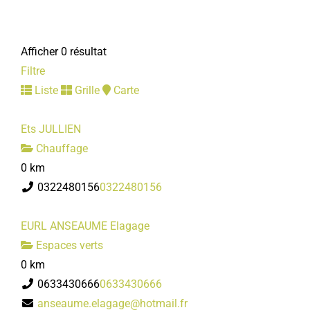
Afficher 0 résultat
Filtre
Liste
Grille
Carte
Ets JULLIEN
Chauffage
0 km
0322480156
0322480156
EURL ANSEAUME Elagage
Espaces verts
0 km
0633430666
0633430666
anseaume.elagage@hotmail.fr