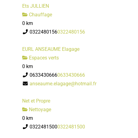
Ets JULLIEN
Chauffage
0 km
0322480156
0322480156
EURL ANSEAUME Elagage
Espaces verts
0 km
0633430666
0633430666
anseaume.elagage@hotmail.fr
Net et Propre
Nettoyage
0 km
0322481500
0322481500