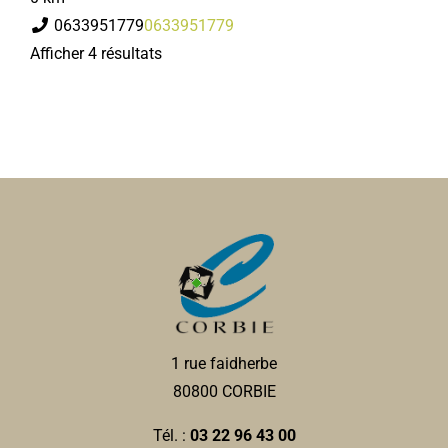
0633951779
0633951779
Afficher 4 résultats
1 rue faidherbe
80800 CORBIE
Tél. :
03 22 96 43 00