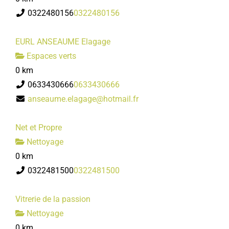
0322480156
0322480156
EURL ANSEAUME Elagage
Espaces verts
0 km
0633430666
0633430666
anseaume.elagage@hotmail.fr
Net et Propre
Nettoyage
0 km
0322481500
0322481500
Vitrerie de la passion
Nettoyage
0 km