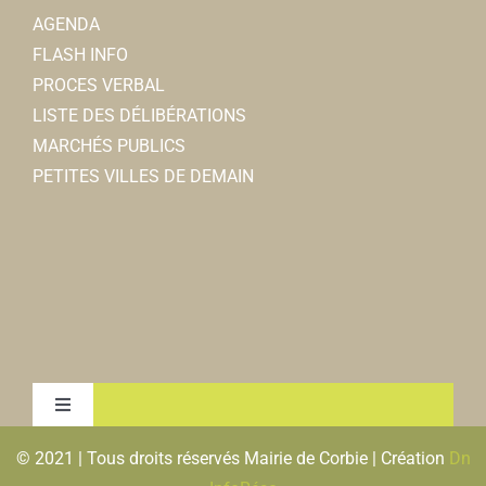
AGENDA
FLASH INFO
PROCES VERBAL
LISTE DES DÉLIBÉRATIONS
MARCHÉS PUBLICS
PETITES VILLES DE DEMAIN
Toggle
Navigation
© 2021 | Tous droits réservés Mairie de Corbie | Création
Dn
MENTIONS LEGALES & RGPD