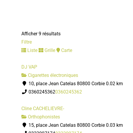
Mairie
Relais Assistants Maternels
Services municipaux
Afficher 9 résultats
10, parking de l'Enclos 80800 Corbie
Filtre
03 22 96 43 26
03 22 96 43 26
Liste
Grille
Carte
ram@mairie-corbie.fr
Mairie
DJ VAP
Cigarettes électroniques
Centre technique municipal
10, place Jean Catelas 80800 Corbie
0.02 km
Services municipaux
0360245362
0360245362
35 rue Gambetta 80800 Corbie
03 22 96 43 22
03 22 96 43 22
Cline CACHELIEVRE-
accueil.ctm@mairie-corbie.fr
Orthophonistes
Mairie
15, place Jean Catelas 80800 Corbie
0.03 km