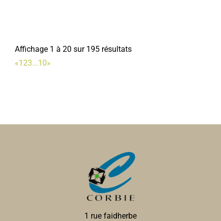
Affichage 1 à 20 sur 195 résultats
«
1
2
3
...
10
»
1 rue faidherbe