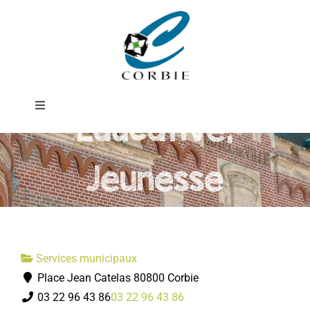
Passer
Direction de
au
contenu
l'Action
Toggle
Educative,
Navigation
Mairie
Jeunesse
DÉMARCHES ADMINISTRATIVES
SERVICES MUNICIPAUX
Services municipaux
Place Jean Catelas 80800 Corbie
PRATIQUE
03 22 96 43 86
03 22 96 43 86