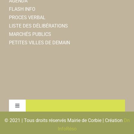
AGENDA
FLASH INFO
PROCES VERBAL
LISTE DES DÉLIBÉRATIONS
MARCHÉS PUBLICS
PETITES VILLES DE DEMAIN
Toggle
Navigation
© 2021 | Tous droits réservés Mairie de Corbie | Création
Dn
MENTIONS LEGALES & RGPD
InfoRéso