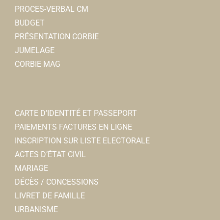
PROCES-VERBAL CM
0322483929
0322483929
BUDGET
sarltoubinf@wanadoo.fr
PRÉSENTATION CORBIE
JUMELAGE
AXA Assurance
CORBIE MAG
Assureur
27 rue Charles de Gaulle 80800 Corbie
0.12 km
0322482330
0322482330
CARTE D’IDENTITÉ ET PASSEPORT
Sublim'Evasion
PAIEMENTS FACTURES EN LIGNE
Instituts de beauté
INSCRIPTION SUR LISTE ELECTORALE
21, rue Charles de Gaulle 80800 Corbie
0.12 km
ACTES D’ÉTAT CIVIL
0366882575
0366882575
MARIAGE
sublim.evasion@hotmail.fr
DÉCÈS / CONCESSIONS
Angle MERLAUD
LIVRET DE FAMILLE
URBANISME
Ecole Les Pierres Blanches