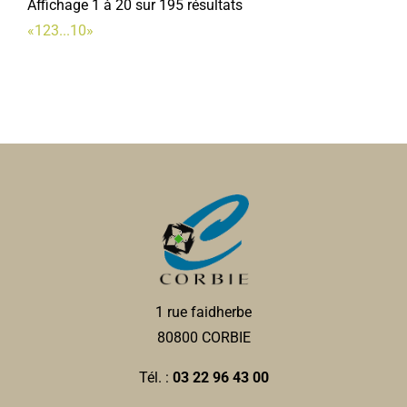
Affichage 1 à 20 sur 195 résultats
09 83 93 51 32
09 83 93 51 32
«
1
2
3
...
10
»
ad80.corbie@restosducoeur.org
Odile THUILLIER
Boulangerie Pâtisserie LECLERCQ
Boulangerie-Pâtisserie-Confiserie-Restaurant
41, rue Charles de Gaulle 80800 Corbie
0.06 km
0322484421
0322484421
Collège privé Ste Colette
Collèges
2, place Jean Catelas, 80800 CORBIE
0.06 km
1 rue faidherbe
0322480948
0322480948
80800 CORBIE
Tél. :
03 22 96 43 00
DAILLY & DELEFORTRIE
Vétérinaire