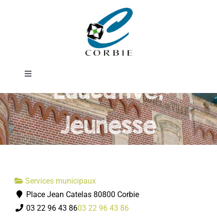
Passer
Direction de
au
contenu
l'Action
Toggle
Educative,
Navigation
Mairie
Jeunesse
DÉMARCHES ADMINISTRATIVES
SERVICES MUNICIPAUX
Services municipaux
Place Jean Catelas 80800 Corbie
PRATIQUE
03 22 96 43 86
03 22 96 43 86