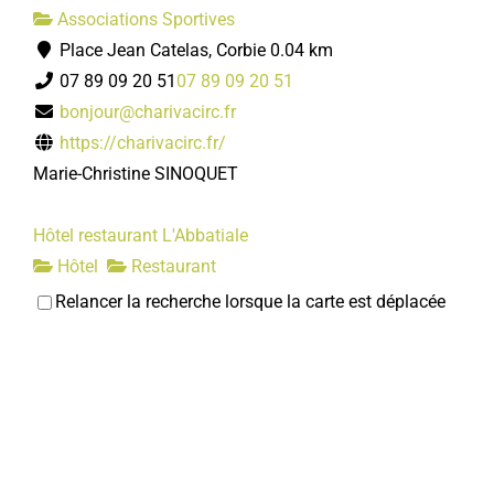
Associations Sportives
Mairie
Place Jean Catelas, Corbie
0.04 km
07 89 09 20 51
07 89 09 20 51
Relais Assistants Maternels
bonjour@charivacirc.fr
Services municipaux
https://charivacirc.fr/
10, parking de l'Enclos 80800 Corbie
Marie-Christine SINOQUET
03 22 96 43 26
03 22 96 43 26
ram@mairie-corbie.fr
Hôtel restaurant L'Abbatiale
Mairie
Hôtel
Restaurant
9/11, Place Jean Catelas 80800 Corbie
0.04 km
Relancer la recherche lorsque la carte est déplacée
0322484048
0322484048
Stephanie GALLO
Handball club de Corbie