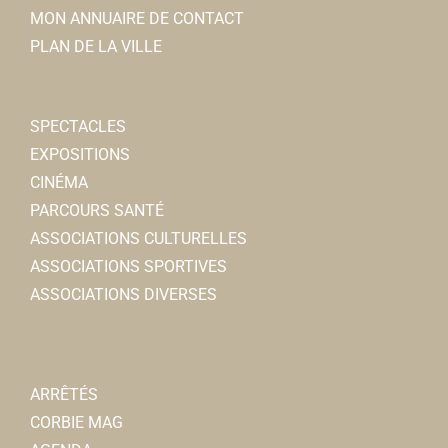
MON ANNUAIRE DE CONTACT
Rue de lEnclos, 80800 CORBIE
0.15 km
PLAN DE LA VILLE
0322963636
0322963636
Commerce Ephémère
SPECTACLES
AUTRE
EXPOSITIONS
Rue Charles de Gaulle 80800 Corbie
0.16 km
CINÉMA
Aurélie GIBOUT
PARCOURS SANTÉ
ASSOCIATIONS CULTURELLES
Dentiste - Dr VIGNERON-
ASSOCIATIONS SPORTIVES
Dentiste
ASSOCIATIONS DIVERSES
6bis, rue Andr Foucart 80800 Corbie
0.16 km
0322484115
0322484115
ARRÊTÉS
CORBIE MAG