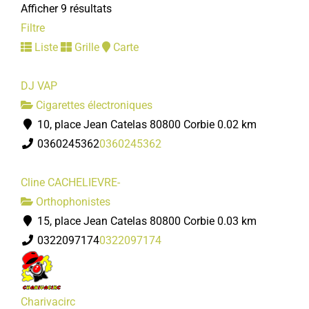
Afficher 9 résultats
03 22 96 43 03
03 22 96 43 03
Filtre
accueil.das@mairie-corbie.fr
Liste
Grille
Carte
Mairie
DJ VAP
Police municipale
Cigarettes électroniques
Services municipaux
10, place Jean Catelas 80800 Corbie
0.02 km
1, rue Faidherbe 80800 Corbie
0360245362
0360245362
03 22 96 43 17
03 22 96 43 17
policemunicipale@mairie-corbie.fr
Cline CACHELIEVRE-
Mairie
Orthophonistes
15, place Jean Catelas 80800 Corbie
0.03 km
Service Urbanisme
0322097174
0322097174
Services municipaux
1, rue Faidherbe 80800 Corbie
03 22 96 43 15
03 22 96 43 15
Charivacirc
urbanisme@mairie-corbie.fr