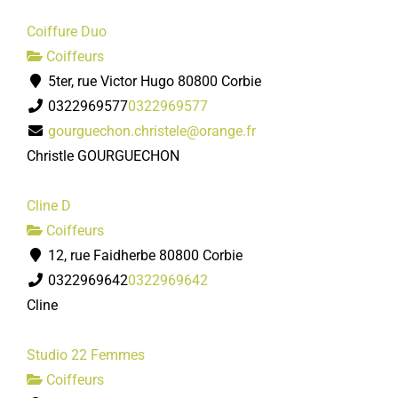
Coiffure Duo
Coiffeurs
5ter, rue Victor Hugo 80800 Corbie
0322969577
0322969577
gourguechon.christele@orange.fr
Christle GOURGUECHON
Cline D
Coiffeurs
12, rue Faidherbe 80800 Corbie
0322969642
0322969642
Cline
Studio 22 Femmes
Coiffeurs