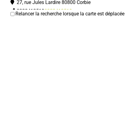
27, rue Jules Lardire 80800 Corbie
0322412519
0322412519
Relancer la recherche lorsque la carte est déplacée
Studio 22 Hommes
Coiffeurs
5ter, rempart des Poissonniers 80800 Corbie
0322917154
0322917154
Hair'Appro
Coiffeurs
23, rue Léon Cure 80800 Corbie
0360602235
0360602235
Cédric EVRAD