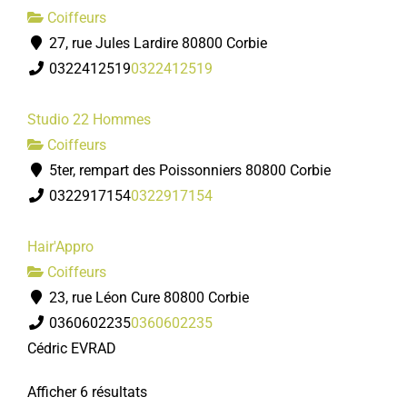
Coiffeurs
27, rue Jules Lardire 80800 Corbie
0322412519
0322412519
Studio 22 Hommes
Coiffeurs
5ter, rempart des Poissonniers 80800 Corbie
0322917154
0322917154
Hair'Appro
Coiffeurs
23, rue Léon Cure 80800 Corbie
0360602235
0360602235
Cédric EVRAD
Afficher 6 résultats