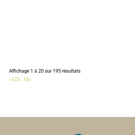
Affichage 1 à 20 sur 195 résultats
«
1
2
3
...
10
»