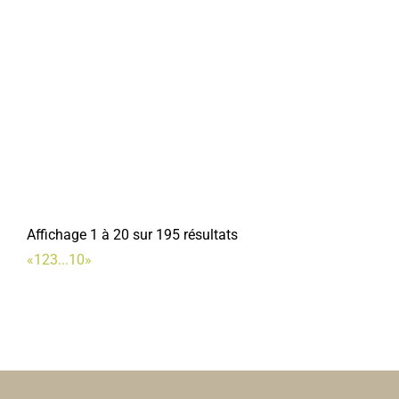
Affichage 1 à 20 sur 195 résultats
«
1
2
3
...
10
»