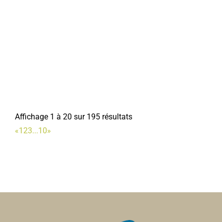
Affichage 1 à 20 sur 195 résultats
«
1
2
3
...
10
»