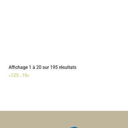
Affichage 1 à 20 sur 195 résultats
«
1
2
3
...
10
»