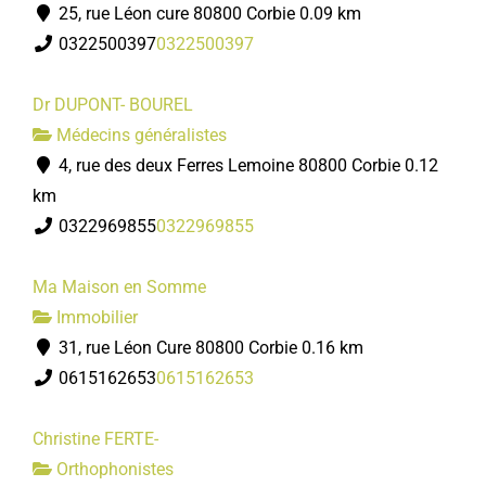
25, rue Léon cure 80800 Corbie
0.09 km
0322500397
0322500397
Dr DUPONT- BOUREL
Médecins généralistes
4, rue des deux Ferres Lemoine 80800 Corbie
0.12
km
0322969855
0322969855
Ma Maison en Somme
Immobilier
31, rue Léon Cure 80800 Corbie
0.16 km
0615162653
0615162653
Christine FERTE-
Orthophonistes