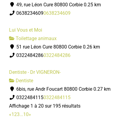
49, rue Léon Cure 80800 Corbie
0.25 km
0638234609
0638234609
Lui Vous et Moi
Toilettage animaux
51 rue Léon Cure 80800 Corbie
0.26 km
0322484286
0322484286
Dentiste - Dr VIGNERON-
Dentiste
6bis, rue Andr Foucart 80800 Corbie
0.27 km
0322484115
0322484115
Affichage 1 à 20 sur 195 résultats
«
1
2
3
...
10
»