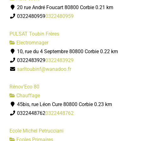
20 rue André Foucart 80800 Corbie
0.21 km
0322480959
0322480959
PULSAT Toubin Frères
Electromnager
10, rue du 4 Septembre 80800 Corbie
0.22 km
0322483929
0322483929
sarltoubinf@wanadoo.fr
Rénov'Eco 80
Chauffage
45bis, rue Léon Cure 80800 Corbie
0.23 km
0322448762
0322448762
Ecole Michel Petrucciani
Ecoles Primaires