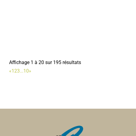
0322480771
0322480771
Maîtres G & X. D'HELLENCOURT-
Avocats
11bis, Place de la République 80800 Corbie
0.4 km
0322969155
0322969155
Affichage 1 à 20 sur 195 résultats
Infirmière PETIT
«
1
2
3
...
10
»
Infirmières
32, alle de lIndustrie 80800 Corbie
0.47 km
0322484962
0322484962
Ramonage 2000
Ramonage
14, rue des combattants dAFN 80800 Corbie
0.73
km