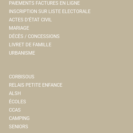
PAIEMENTS FACTURES EN LIGNE
Autres écoles
INSCRIPTION SUR LISTE ELECTORALE
8, rue Gustave Poingt, 80800 CORBIE
0.82 km
ACTES D’ÉTAT CIVIL
0322483293
0322483293
MARIAGE
DÉCÈS / CONCESSIONS
Lui Vous et Moi
LIVRET DE FAMILLE
Toilettage animaux
URBANISME
51 rue Léon Cure 80800 Corbie
0.83 km
0322484286
0322484286
CORBISOUS
Auto-moto école Corbie conduite
RELAIS PETITE ENFANCE
Auto-école
ALSH
49, rue Léon Cure 80800 Corbie
0.84 km
ÉCOLES
0638234609
0638234609
CCAS
CAMPING
Lidl
SENIORS
Superette et Supermarchs