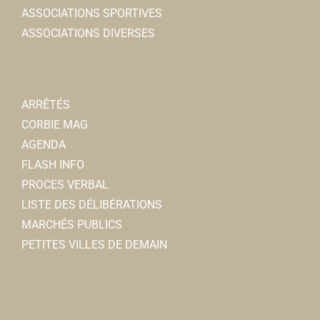
ASSOCIATIONS SPORTIVES
ASSOCIATIONS DIVERSES
Ma Maison en Somme
Immobilier
31, rue Léon Cure 80800 Corbie
0.92 km
0615162653
0615162653
ARRÊTÉS
CORBIE MAG
AGENDA
FLASH INFO
PROCES VERBAL
LISTE DES DÉLIBÉRATIONS
MARCHÉS PUBLICS
PETITES VILLES DE DEMAIN