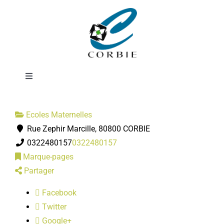
Passer
Ecole Au Bord de
au
contenu
l'Ancre
Toggle
Navigation
Mairie
Ecoles Maternelles
Rue Zephir Marcille, 80800 CORBIE
DÉMARCHES ADMINISTRATIVES
0322480157
0322480157
Marque-pages
SERVICES MUNICIPAUX
Partager
Facebook
PRATIQUE
Twitter
Google+