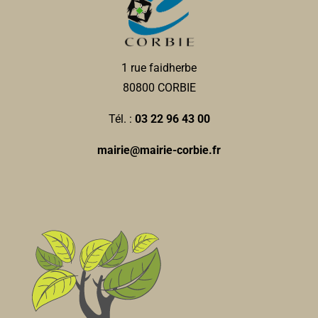
0322968191
0322968191
Stéphane Villain
1 rue faidherbe
Duron Fertilisation
80800 CORBIE
Fertilisation
18, rue des Combattants dAFN 80800 Corbie
0.74
Tél. :
03 22 96 43 00
km
mairie@mairie-corbie.fr
0322960149
0322960149
La Maisonnée