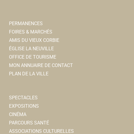
Rue Léon Cure 80800 Corbie
0.85 km
PERMANENCES
Rénov'Eco 80
FOIRES & MARCHÉS
Chauffage
AMIS DU VIEUX CORBIE
45bis, rue Léon Cure 80800 Corbie
0.86 km
ÉGLISE LA NEUVILLE
0322448762
0322448762
OFFICE DE TOURISME
MON ANNUAIRE DE CONTACT
Nettoyage Automobile
PLAN DE LA VILLE
Automobile
60, impasse du Cmdt Thuillier 80800 Corbie
0.9 km
0614692865
0614692865
SPECTACLES
EXPOSITIONS
Ecole Michel Petrucciani
CINÉMA
Ecoles Primaires
PARCOURS SANTÉ
2, rue Gustave Poingt, 80800 CORBIE
0.9 km
ASSOCIATIONS CULTURELLES
0322968037
0322968037