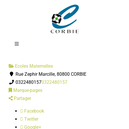
Passer
Ecole Au Bord de
au
contenu
l'Ancre
Toggle
Navigation
Mairie
Ecoles Maternelles
Rue Zephir Marcille, 80800 CORBIE
DÉMARCHES ADMINISTRATIVES
0322480157
0322480157
Marque-pages
SERVICES MUNICIPAUX
Partager
Facebook
PRATIQUE
Twitter
Google+