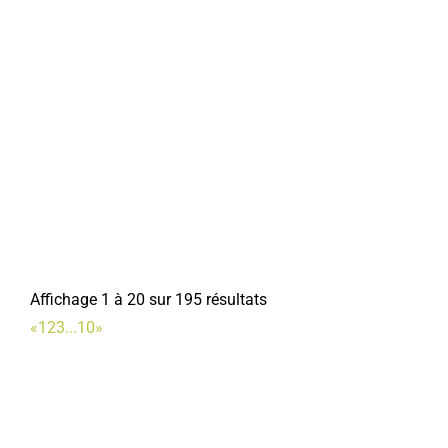
Affichage 1 à 20 sur 195 résultats
«
1
2
3
...
10
»