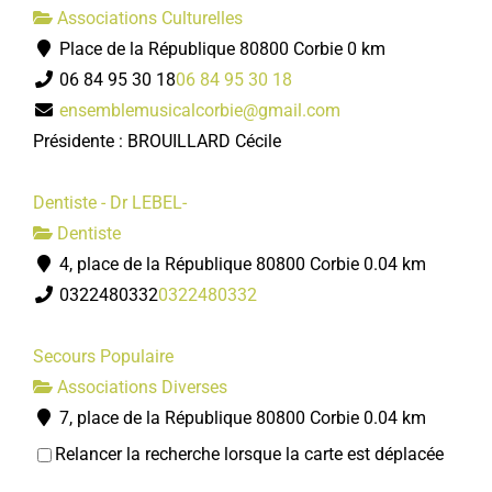
Associations Culturelles
Place de la République 80800 Corbie
0 km
Kiosque 2000
06 84 95 30 18
06 84 95 30 18
Associations Culturelles
ensemblemusicalcorbie@gmail.com
28/30, place de la République 80800 Corbie
Présidente : BROUILLARD Cécile
06 04 03 65 89
06 04 03 65 89
moreauclaude80@free.fr
Dentiste - Dr LEBEL-
Claude MOREAU
Dentiste
4, place de la République 80800 Corbie
0.04 km
0322480332
0322480332
Secours Populaire
Associations Diverses
7, place de la République 80800 Corbie
0.04 km
03 22 96 82 42
03 22 96 82 42
Groupe Bidon
Relancer la recherche lorsque la carte est déplacée
clalefebvre@cegetel.net
Associations Culturelles