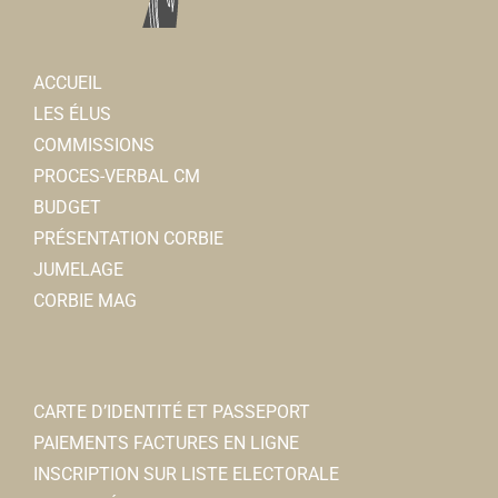
Running club Corbie
Associations Sportives
15 place de la République 80800 Corbie
0.06 km
ACCUEIL
06 16 41 35 19
06 16 41 35 19
LES ÉLUS
runningclubcorbie@gmail.com
COMMISSIONS
https://www.runningclubcorbie.com/
PROCES-VERBAL CM
Sandra GUILLERAND
BUDGET
PRÉSENTATION CORBIE
Optic 2000
JUMELAGE
Opticiens
CORBIE MAG
23, place de la République 80800 Corbie
0.07 km
0322481564
0322481564
C01178@audioptic.net
CARTE D’IDENTITÉ ET PASSEPORT
Audio Prothésiste BENOIT-
PAIEMENTS FACTURES EN LIGNE
Audio prothésiste
INSCRIPTION SUR LISTE ELECTORALE