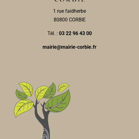
0322406237
0322406237
1 rue faidherbe
Moez IRJOUD
80800 CORBIE
Ste Dessein & fils
Tél. :
03 22 96 43 00
Marbriers-pompes funbres
1, rue Gambetta 80800 Corbie
0.06 km
mairie@mairie-corbie.fr
0322480902
0322480902
Le Ruby's
Bar
21, place de la République 80800 Corbie
0.06 km
0322483661
0322483661