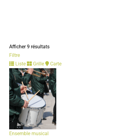
Afficher 9 résultats
Filtre
Ensemble musical
Liste
Grille
Carte
Associations Culturelles
Place de la République 80800 Corbie
06 84 95 30 18
06 84 95 30 18
ensemblemusicalcorbie@gmail.com
Présidente : BROUILLARD Cécile
Ensemble musical