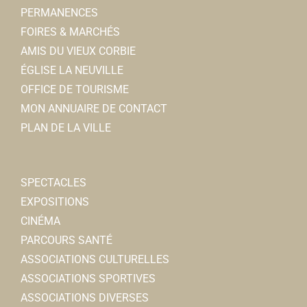
27, place de la République 80800 Corbie
0.08 km
PERMANENCES
0322500353
0322500353
FOIRES & MARCHÉS
corbie.informatique@wanadoo.fr
AMIS DU VIEUX CORBIE
Fabrice MARTIN
ÉGLISE LA NEUVILLE
OFFICE DE TOURISME
Crédit Mutuel
MON ANNUAIRE DE CONTACT
Banques
PLAN DE LA VILLE
24, Place de la République 80800 Corbie
0.08 km
0322227201
0322227201
Patrick PRANGERE
SPECTACLES
EXPOSITIONS
GROUPAMA
CINÉMA
Assureur
PARCOURS SANTÉ
26, place de la République 80800 Corbie
0.08 km
ASSOCIATIONS CULTURELLES
0322485410
0322485410
ASSOCIATIONS SPORTIVES
ASSOCIATIONS DIVERSES