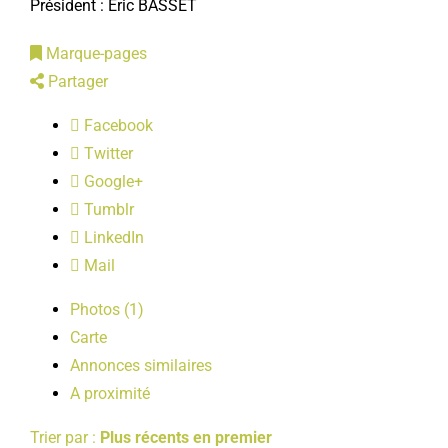
Président : Éric BASSET
LOISIRS
Marque-pages
Partager
PUBLICATIONS
Facebook
Twitter
Google+
Tumblr
LinkedIn
Mail
Photos (1)
Carte
Annonces similaires
A proximité
Trier par :
Plus récents en premier