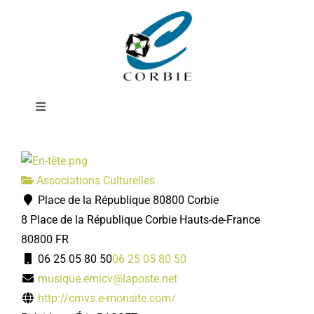
Passer
École de musique
au
contenu
du Val de Somme
Toggle
Navigation
Mairie
Associations Culturelles
DÉMARCHES ADMINISTRATIVES
Place de la République 80800 Corbie
8 Place de la République
Corbie
Hauts-de-France
SERVICES MUNICIPAUX
80800
FR
06 25 05 80 50
06 25 05 80 50
musique.emicv@laposte.net
PRATIQUE
http://cmvs.e-monsite.com/