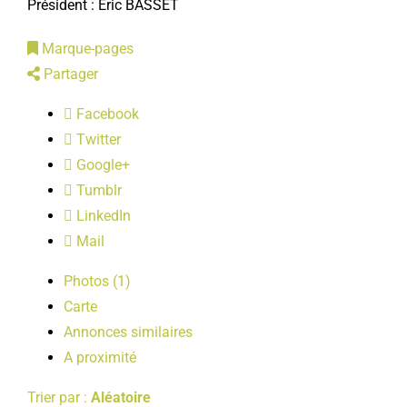
Président : Éric BASSET
LOISIRS
Marque-pages
Partager
PUBLICATIONS
Facebook
Twitter
Google+
Tumblr
LinkedIn
Mail
Photos (1)
Carte
Annonces similaires
A proximité
Trier par :
Aléatoire