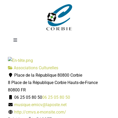
Passer
École de musique
au
contenu
du Val de Somme
Toggle
Navigation
Mairie
Associations Culturelles
DÉMARCHES ADMINISTRATIVES
Place de la République 80800 Corbie
8 Place de la République
Corbie
Hauts-de-France
SERVICES MUNICIPAUX
80800
FR
06 25 05 80 50
06 25 05 80 50
musique.emicv@laposte.net
PRATIQUE
http://cmvs.e-monsite.com/