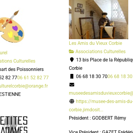
Les Amis du Vieux Corbie
Associations Culturelles
urel
13 bis Place de la Républi
tions Culturelles
Corbie
art des Poissonniers
06 68 18 30 70
06 68 18 30
52 82 77
06 61 52 82 77
ulturelcorbie@orange.fr
museedesamisduvieuxcorbie
LESTIENNE
https://musee-des-amis-du-
corbie.jimdosit...
Président : GODBERT Rémy
Vice Président : GAZET Frédéri