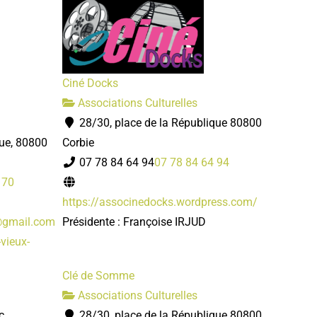
Ciné Docks
Associations Culturelles
28/30, place de la République 80800
que, 80800
Corbie
07 78 84 64 94
07 78 84 64 94
 70
https://associnedocks.wordpress.com/
@gmail.com
Présidente : Françoise IRJUD
vieux-
Clé de Somme
Associations Culturelles
c
28/30, place de la République 80800