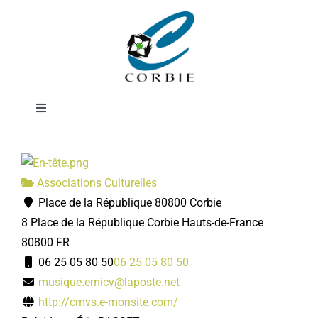
Passer
École de musique
au
contenu
du Val de Somme
Toggle
Navigation
Mairie
Associations Culturelles
DÉMARCHES ADMINISTRATIVES
Place de la République 80800 Corbie
8 Place de la République
Corbie
Hauts-de-France
SERVICES MUNICIPAUX
80800
FR
06 25 05 80 50
06 25 05 80 50
musique.emicv@laposte.net
PRATIQUE
http://cmvs.e-monsite.com/