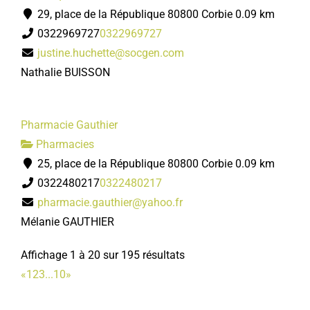
29, place de la République 80800 Corbie
0.09 km
0322969727
0322969727
justine.huchette@socgen.com
Nathalie BUISSON
Pharmacie Gauthier
Pharmacies
25, place de la République 80800 Corbie
0.09 km
0322480217
0322480217
pharmacie.gauthier@yahoo.fr
Mélanie GAUTHIER
Affichage 1 à 20 sur 195 résultats
«
1
2
3
...
10
»