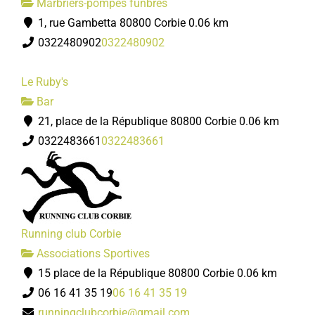
Marbriers-pompes funbres
1, rue Gambetta 80800 Corbie
0.06 km
0322480902
0322480902
Le Ruby's
Bar
21, place de la République 80800 Corbie
0.06 km
0322483661
0322483661
Running club Corbie
Associations Sportives
15 place de la République 80800 Corbie
0.06 km
06 16 41 35 19
06 16 41 35 19
runningclubcorbie@gmail.com