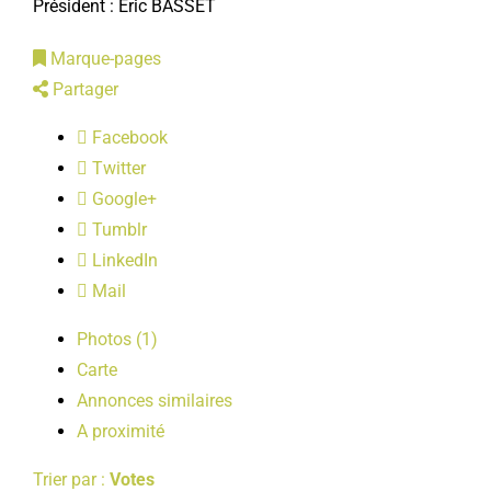
Président : Éric BASSET
LOISIRS
Marque-pages
Partager
PUBLICATIONS
Facebook
Twitter
Google+
Tumblr
LinkedIn
Mail
Photos (1)
Carte
Annonces similaires
A proximité
Trier par :
Votes