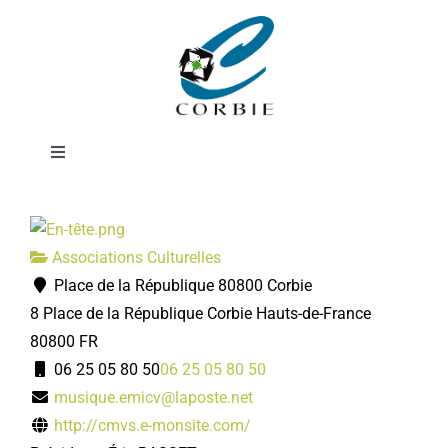
Passer
École de musique
au
contenu
du Val de Somme
Toggle
Navigation
Mairie
Associations Culturelles
DÉMARCHES ADMINISTRATIVES
Place de la République 80800 Corbie
8 Place de la République
Corbie
Hauts-de-France
SERVICES MUNICIPAUX
80800
FR
06 25 05 80 50
06 25 05 80 50
musique.emicv@laposte.net
PRATIQUE
http://cmvs.e-monsite.com/