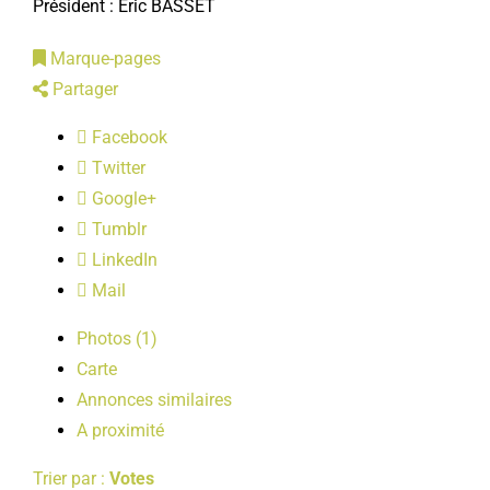
Président : Éric BASSET
LOISIRS
Marque-pages
Partager
PUBLICATIONS
Facebook
Twitter
Google+
Tumblr
LinkedIn
Mail
Photos (1)
Carte
Annonces similaires
A proximité
Trier par :
Votes