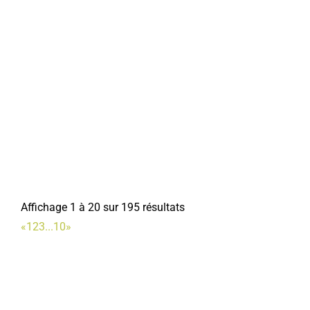
Affichage 1 à 20 sur 195 résultats
«
1
2
3
...
10
»