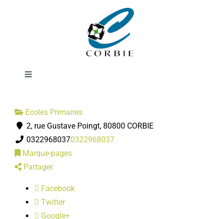
Passer
Ecole Michel
au
contenu
Petrucciani
Toggle
Navigation
Mairie
Ecoles Primaires
2, rue Gustave Poingt, 80800 CORBIE
DÉMARCHES ADMINISTRATIVES
0322968037
0322968037
Marque-pages
SERVICES MUNICIPAUX
Partager
Facebook
PRATIQUE
Twitter
Google+