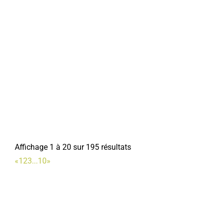
Affichage 1 à 20 sur 195 résultats
«
1
2
3
...
10
»