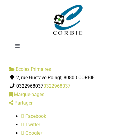
Passer
Ecole Michel
au
contenu
Petrucciani
Toggle
Navigation
Mairie
Ecoles Primaires
2, rue Gustave Poingt, 80800 CORBIE
DÉMARCHES ADMINISTRATIVES
0322968037
0322968037
Marque-pages
SERVICES MUNICIPAUX
Partager
Facebook
PRATIQUE
Twitter
Google+