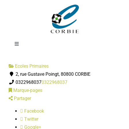
Passer
Ecole Michel
au
contenu
Petrucciani
Toggle
Navigation
Mairie
Ecoles Primaires
2, rue Gustave Poingt, 80800 CORBIE
DÉMARCHES ADMINISTRATIVES
0322968037
0322968037
Marque-pages
SERVICES MUNICIPAUX
Partager
Facebook
PRATIQUE
Twitter
Google+