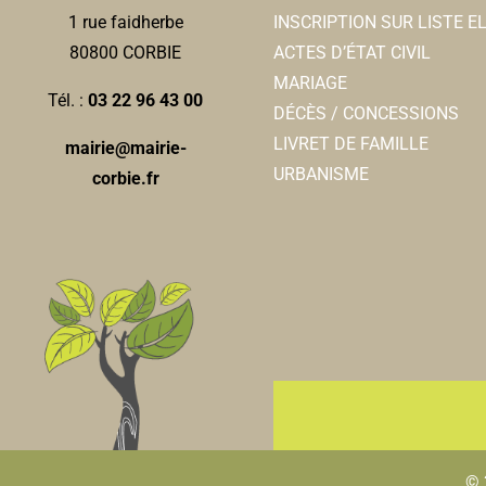
INSCRIPTION SUR LISTE 
1 rue faidherbe
ACTES D’ÉTAT CIVIL
80800 CORBIE
MARIAGE
Tél. :
03 22 96 43 00
DÉCÈS / CONCESSIONS
LIVRET DE FAMILLE
mairie@mairie-
URBANISME
corbie.fr
© 