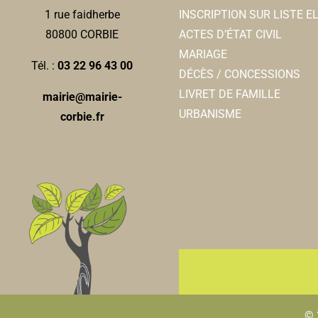
INSCRIPTION SUR LISTE 
1 rue faidherbe
ACTES D’ÉTAT CIVIL
80800 CORBIE
MARIAGE
Tél. :
03 22 96 43 00
DÉCÈS / CONCESSIONS
LIVRET DE FAMILLE
mairie@mairie-
URBANISME
corbie.fr
© 